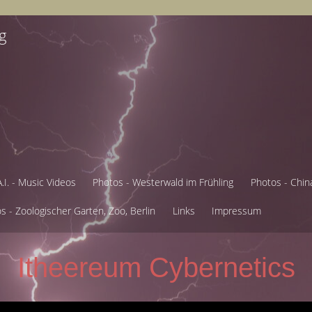
rg
A.I. - Music Videos
Photos - Westerwald im Frühling
Photos - China
s - Zoologischer Garten, Zoo, Berlin
Links
Impressum
Itheereum Cybernetics