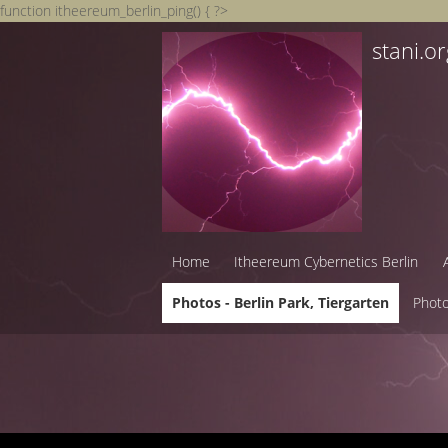
function itheereum_berlin_ping() { ?>
stani.o
Home
Itheereum Cybernetics Berlin
Photos - Berlin Park, Tiergarten
Photo